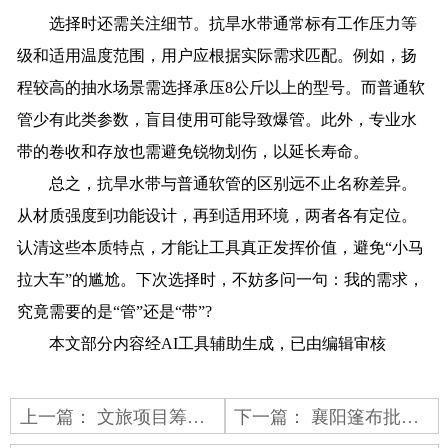
选择时还需关注细节。抗旱水带通常标有工作压力等
级和适用温度范围，用户应根据实际需求匹配。例如，扬
程较高的抽水场景需选择承压8公斤以上的型号。而普通软
管少有此类参数，盲目使用可能导致爆管。此外，专业水
带的卷收和存放也需避免锐物划伤，以延长寿命。
总之，抗旱水带与普通软管的区别远不止名称差异。
从材质强度到功能设计，再到适用环境，两者各有定位。
认清这些本质特点，才能让工具真正发挥价值，避免“小马
拉大车”的尴尬。下次选择时，不妨多问一句：我的需求，
究竟需要的是“管”还是“带”?
本文部分内容经AI工具辅助生成，已由编辑审核
上一篇：
文旅项目筹备旺季，帐篷批发选型与搭配建议
下一篇：
襄阳篷布批发科普，定制异形尺寸篷布的前期测量核心要点