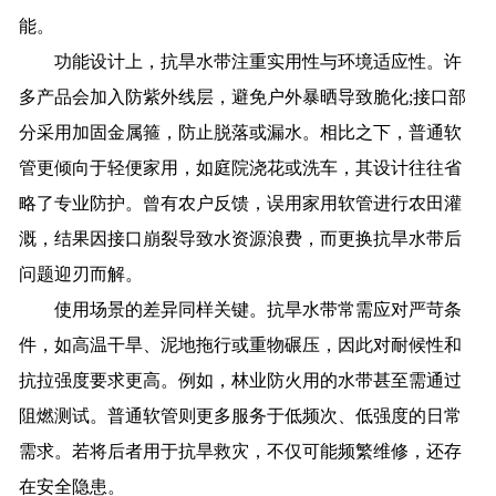
能。
功能设计上，抗旱水带注重实用性与环境适应性。许
多产品会加入防紫外线层，避免户外暴晒导致脆化;接口部
分采用加固金属箍，防止脱落或漏水。相比之下，普通软
管更倾向于轻便家用，如庭院浇花或洗车，其设计往往省
略了专业防护。曾有农户反馈，误用家用软管进行农田灌
溉，结果因接口崩裂导致水资源浪费，而更换抗旱水带后
问题迎刃而解。
使用场景的差异同样关键。抗旱水带常需应对严苛条
件，如高温干旱、泥地拖行或重物碾压，因此对耐候性和
抗拉强度要求更高。例如，林业防火用的水带甚至需通过
阻燃测试。普通软管则更多服务于低频次、低强度的日常
需求。若将后者用于抗旱救灾，不仅可能频繁维修，还存
在安全隐患。