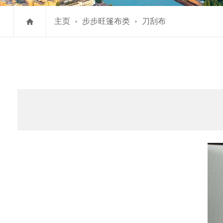
主页
步步旺篷布类
刀刮布