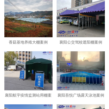
香菇基地养殖大棚案例
襄阳公交驾校遮阳棚案例
襄阳航宇疫情监测站用棚案
襄阳吾悦广场露天泳池案例
例