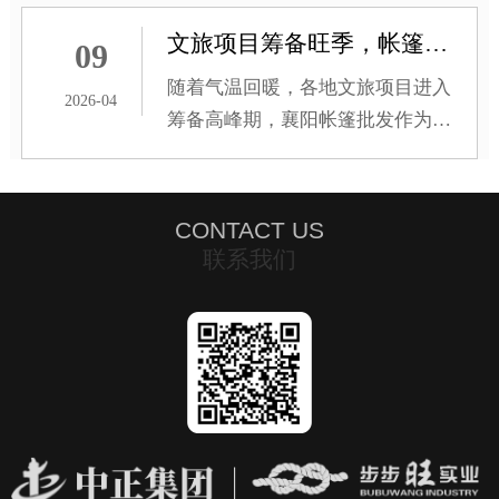
外观相似，但设计理念、材料工艺
和使用场景存在根本区别。理解这
文旅项目筹备旺季，帐篷批发选型与搭配建议
09
些差异，能帮助用户更合理地选择
随着气温回暖，各地文旅项目进入
工具，避免因误用导致效率低下或
2026-04
筹备高峰期，襄阳帐篷批发作为露
设备损耗。
营地、市集等户外场景的基础设
施，其选型与搭配直接影响项目运
营效果。合理选择帐篷类型并做好
CONTACT US
场景规划，既能控制投入成本，又
联系我们
能提升游客体验感。