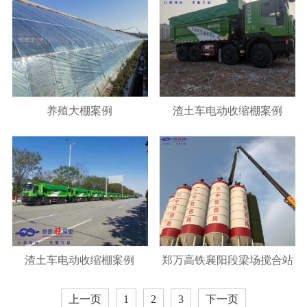
养殖大棚案例
渣土车电动收缩棚案例
渣土车电动收缩棚案例
郑万高铁襄阳段梁场搅合站
罐衣案例
上一页
1
2
3
下一页