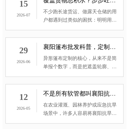
覆盖货物总积水？步步旺篷布教你斜坡搭建的黄金角度
15
不少跑长途货运、做露天仓储的用
2026-07
户都遇到过类似的困扰：明明用篷
布把货物盖得严严实实，一场雨过
后，篷布表面还是积了一大片水，
渗进去的雨水打湿了货物，后续还
襄阳篷布批发科普，定制异形尺寸篷布的前期测量核心要点
29
要花大量时间整理晾晒。襄阳步步
异形篷布定制的核心，从来不是简
旺篷布在和大量一线用户的交流中
2026-06
单报个数字，而是把遮盖轮廓、固
发现，这类积水问题大多不是篷布
定余量、特殊结构这些细节都确认
本身的问题，而是搭建时的斜坡角
到位。前期测量把这些要点做到
度没有调整到位。
位，收到的篷布才能刚好贴合使用
不是所有软管都叫襄阳抗旱水带：看“带”与“管”的本质区别
12
场景，不用反复返工调整。
在农业灌溉、园林养护或应急抗旱
2026-05
场景中，许多人容易将襄阳抗旱水
带​与普通软管混为一谈。虽然它们